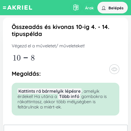
Belépés
Árak
Összeadás és kivonas 10-ig 4. - 14.
tipuspélda
Végezd el a műveletet/ műveleteket!
10
-8
Megoldás:
Kattints rá bármelyik lépésre
, amelyik
érdekel! Ha utána a
Több infó
gombokra is
rákattintasz, akkor több mélységben is
feltárulnak a miért-ek.
10-8