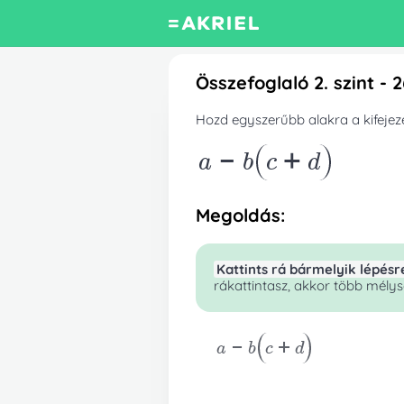
Összefoglaló 2. szint - 
Hozd egyszerűbb alakra a kifejezé
a-b
c+d
Megoldás:
Kattints rá bármelyik lépésr
rákattintasz, akkor több mélysé
a-b
c+d
a-
Műveletet végzünk a teljes kife
Ez a művelet pedig a következő: