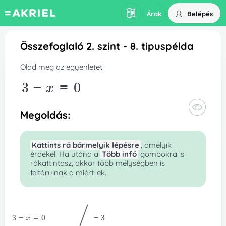
Belépés
Árak
Összefoglaló 2. szint - 8. tipuspélda
Oldd meg az egyenletet!
3-x=0
Megoldás:
Kattints rá bármelyik lépésre
, amelyik
érdekel! Ha utána a
Több infó
gombokra is
rákattintasz, akkor több mélységben is
feltárulnak a miért-ek.
/
Külön oldalra rendezés
Az egyenlet bal oldalán megjelölt konstans-tagot
3
-x=0
-3
vigyük át a jobb oldalra!