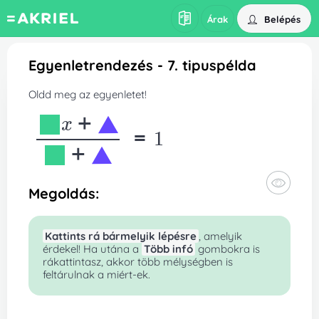
Belépés
Árak
Egyenletrendezés - 7. tipuspélda
Oldd meg az egyenletet!
x+
=1
+
Megoldás:
Kattints rá bármelyik lépésre
, amelyik
érdekel! Ha utána a
Több infó
gombokra is
rákattintasz, akkor több mélységben is
feltárulnak a miért-ek.