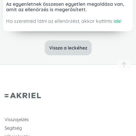
Küldés
Mégsem
Regisztráció
Mégsem
Az egyenletnek összesen egyetlen megoldása van,
Vissza a bevitelhez
Használati útmutató
amit az ellenörzés is megerősített.
Ha szeretnéd látni az ellenörzést, akkor kattints
ide
!
Vissza a leckéhez
Visszajelzés
Segítség