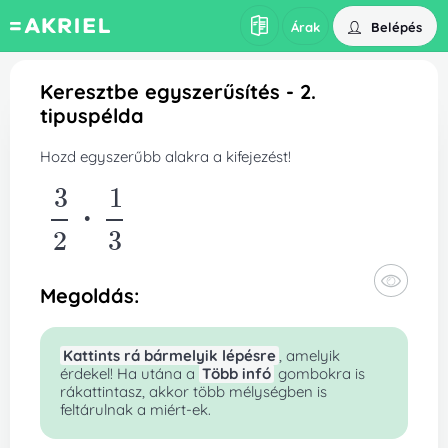
Belépés
Árak
Keresztbe egyszerűsítés - 2.
tipuspélda
Hozd egyszerűbb alakra a kifejezést!
3
1
*
2
3
Megoldás:
Kattints rá bármelyik lépésre
, amelyik
érdekel! Ha utána a
Több infó
gombokra is
rákattintasz, akkor több mélységben is
feltárulnak a miért-ek.