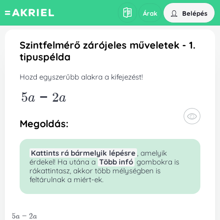
Belépés
Árak
Szintfelmérő zárójeles műveletek - 1.
tipuspélda
Hozd egyszerűbb alakra a kifejezést!
5a-2a
Megoldás:
Kattints rá bármelyik lépésre
, amelyik
érdekel! Ha utána a
Több infó
gombokra is
rákattintasz, akkor több mélységben is
feltárulnak a miért-ek.
5a-2a
3a
Műveletet végzünk a teljes kifejezésen