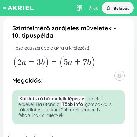
Belépés
Árak
Szintfelmérő zárójeles műveletek -
10. tipuspélda
Hozd egyszerűbb alakra a kifejezést!
2a-3b
-
5a+7b
Megoldás:
Kattints rá bármelyik lépésre
, amelyik
érdekel! Ha utána a
Több infó
gombokra is
rákattintasz, akkor több mélységben is
feltárulnak a miért-ek.