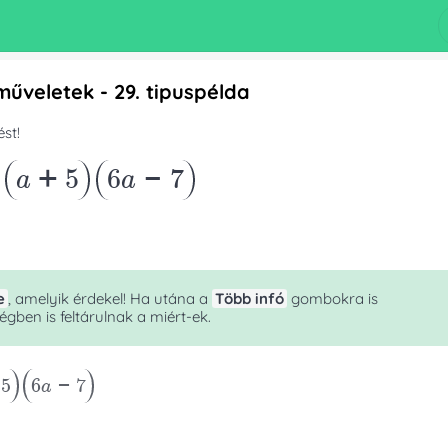
műveletek - 29. tipuspélda
st!
-
a+5
6a-7
e
, amelyik érdekel! Ha utána a
Több infó
gombokra is
gben is feltárulnak a miért-ek.
5
6a-7
a*3a+4a-2*3a-8
-
a*
jezésen