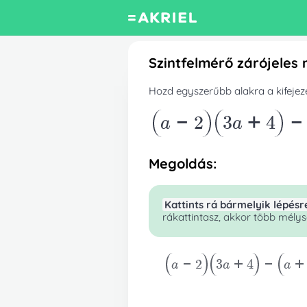
Szintfelmérő zárójeles 
Hozd egyszerűbb alakra a kifejezé
a-2
3a+4
Megoldás:
Kattints rá bármelyik lépésr
rákattintasz, akkor több mélysé
a-2
3a+4
-
a+
Műveletet végzünk a teljes kife
Ez a művelet pedig a következő: