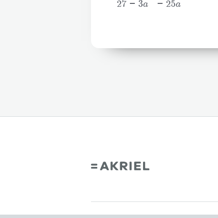
27-3
a
-25a