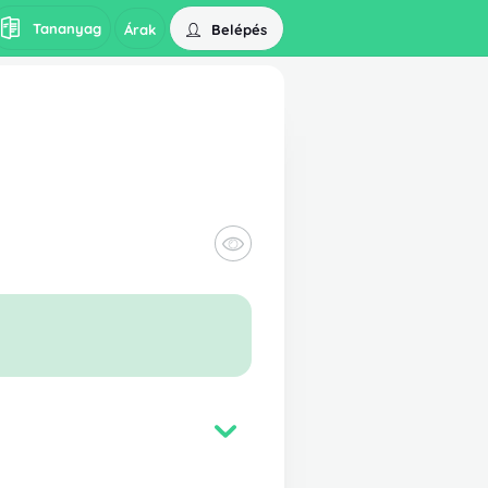
Tananyag
Belépés
Árak
6a-7a+5*6a-35