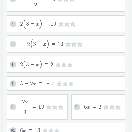
2
2
3-x
=10
4.
-2
3-x
=10
5.
2
3-x
=2
6.
3-2x=-7
7.
2x
=10
6x=2
8.
9.
3
6x=10
10.