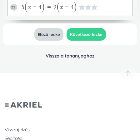
5
x-4
=2
x-4
22.
Előző lecke
Következő lecke
Vissza a tananyaghoz
Visszajelzés
Segítség