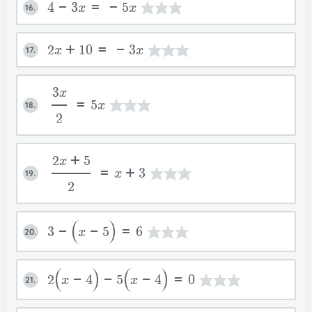
Rendben
4-3x=-5x
16.
Regisztráció
Mégsem
Vissza a bevitelhez
Használati útmutató
2x+10=-3x
17.
3x
=5x
18.
2
2x+5
=x+3
19.
2
3-
x-5
=6
20.
2
x-4
-5
x-4
=0
21.