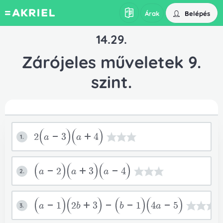
Belépés
Árak
14.29.
Zárójeles műveletek 9.
szint.
2
a-3
a+4
1.
a-2
a+3
a-4
2.
a-1
2b+3
-
b-1
4a-5
3.