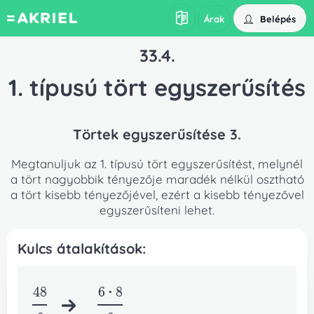
Belépés
Árak
33.4.
1. típusú tört egyszerűsítés
Törtek egyszerűsítése 3.
Megtanuljuk az 1. típusú tört egyszerűsítést, melynél
a tört nagyobbik tényezője maradék nélkül osztható
a tört kisebb tényezőjével, ezért a kisebb tényezővel
egyszerűsíteni lehet.
Kulcs átalakítások:
48
6*8