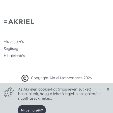
Visszajelzés
Segítség
Hibajelentés
Copyright Akriel Mathematics 2026
Az Akrielen cookie-kat (másnéven sütiket)
Készült sok
-tel Magyarországon.
használunk, hogy a lehető legjobb szolgáltatást
nyújthassuk neked.
Nyelv választása:
Milyen a süti?