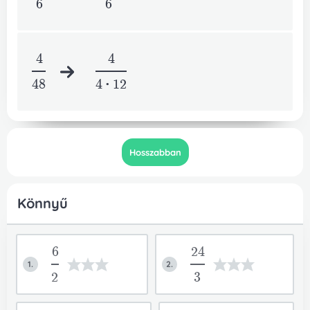
6
6
4
4
48
4*12
Hosszabban
Könnyű
6
24
1.
2.
2
3