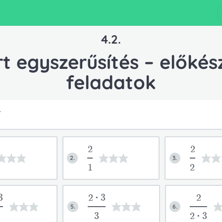
4.2.
t egyszerűsítés – előkés
feladatok
T
2
2
2.
3.
1
2
3
2*3
2
5.
6.
3
2*3