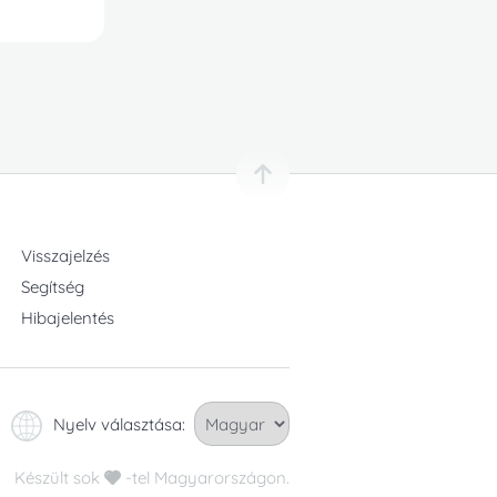
Visszajelzés
Segítség
Hibajelentés
Nyelv választása:
Készült sok
-tel Magyarországon.