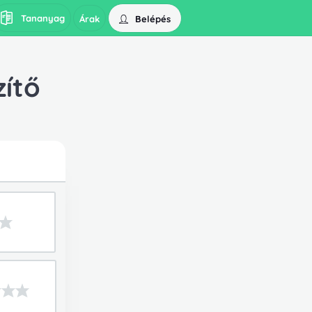
Tananyag
Belépés
Árak
zítő