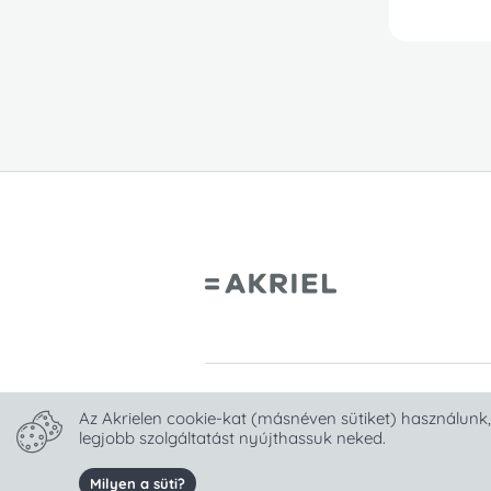
Copyright Akriel Mathematics 2
Az Akrielen cookie-kat (másnéven sütiket) használunk,
legjobb szolgáltatást nyújthassuk neked.
Milyen a süti?