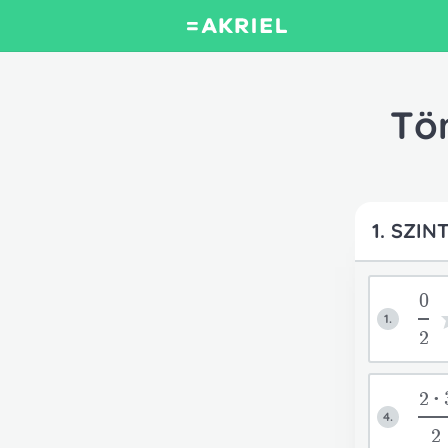
Tör
1. SZIN
0
1.
2
2*
4.
2