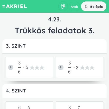
Belépés
Árak
4.23.
Trükkös feladatok 3.
3. SZINT
3
3
*5
*2
1.
2.
6
6
4. SZINT
6
5
3
7