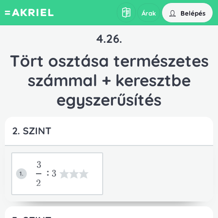
Belépés
Árak
4.26.
Tört osztása természetes
számmal + keresztbe
egyszerűsítés
2. SZINT
3
:3
1.
2