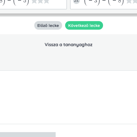
8
-
-5
-3
-
-8
23.
Előző lecke
Következő lecke
Vissza a tananyaghoz