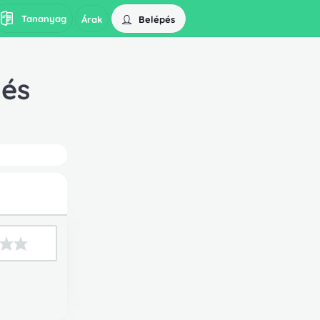
Tananyag
Belépés
Árak
 és