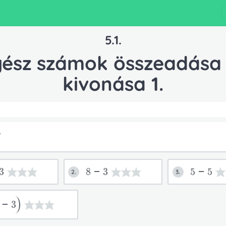
5.1.
ész számok összeadása
kivonása 1.
T
3
8-3
5-5
2.
3.
-3