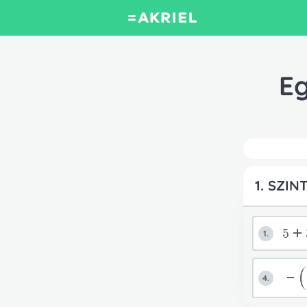
Eg
1. SZIN
5+
1.
-
4.