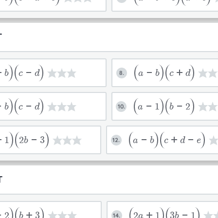
T
+b
c-d
a-b
c+d
8.
-b
c-d
a-1
b-2
10.
+1
2b-3
a-b
c+d-e
12.
T
-2
b+3
2a+1
3b-1
14.