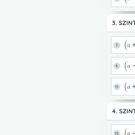
3. SZIN
a
7.
a
9.
a
11.
4. SZIN
a
13.