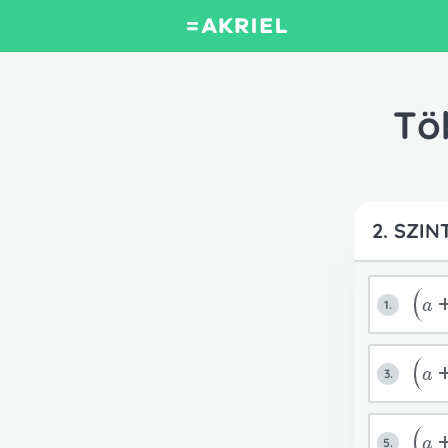
Tö
2. SZIN
a
1.
a
3.
a
5.