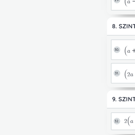
a
8. SZIN
30.
a
31.
2
9. SZIN
2
a
32.