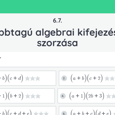
6.7.
bbtagú algebrai kifejezé
szorzása
T
+b
c+d
a+b
c+2
2.
+1
b+2
a+1
2b+3
4.
+b
c+d+e
a+b+c
d+e
6.