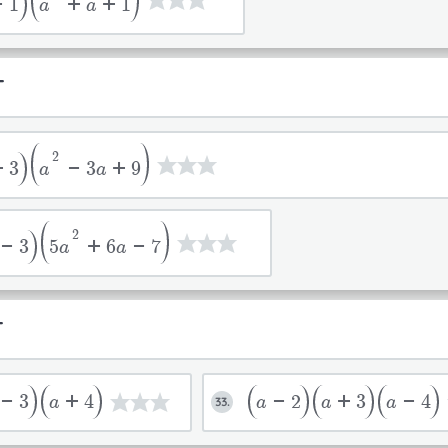
-1
a
+a+1
T
2
+3
a
-3a+9
2
a-3
5
a
+6a-7
T
-3
a+4
a-2
a+3
a-4
33.