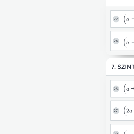
problémát
felülete
Ha szeret
Most
menüpont
Jó A
a
22.
24.
a
7. SZIN
a
25.
2
27.
29.