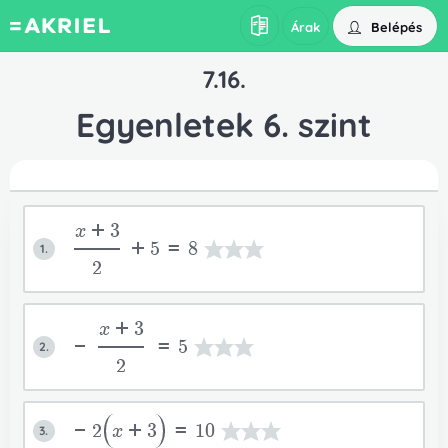
Belépés
Árak
7.16.
Egyenletek 6. szint
x+3
+5=8
1.
2
x+3
-
=5
2.
2
-2
x+3
=10
3.