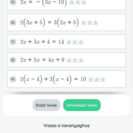
2x=-
3x-10
15.
2
3x+5
=3
2x+5
16.
2x+3x+4=14
17.
2x+5x=4x+9
18.
2
x-4
+3
x-4
=10
19.
Előző lecke
Következő lecke
Vissza a tananyaghoz