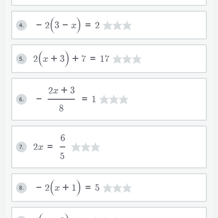
-2
3-x
=2
4.
2
x+3
+7=17
5.
2x+3
-
=1
6.
8
6
2x=
7.
5
-2
x+1
=5
8.