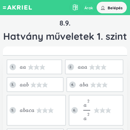
Belépés
Árak
8.9.
Hatvány műveletek 1. szint
aa
aaa
1.
2.
aab
aba
3.
4.
2
a
abaca
5.
6.
2
a