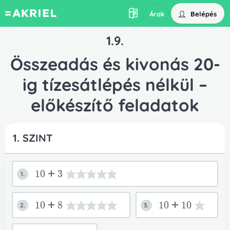
Belépés
Árak
1.9.
Összeadás és kivonás 20-
ig tízesátlépés nélkül –
előkészítő feladatok
1. SZINT
10+3
1.
10+8
10+10
2.
3.