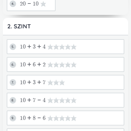
20-10
4.
2. SZINT
10+3+4
5.
10+6+2
6.
10+3+7
7.
10+7-4
8.
10+8-6
9.