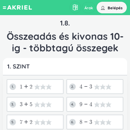
Belépés
Árak
1.8.
Összeadás és kivonas 10-
ig - többtagú összegek
1. SZINT
1+2
4-3
1.
2.
3+5
9-4
3.
4.
7+2
8-3
5.
6.