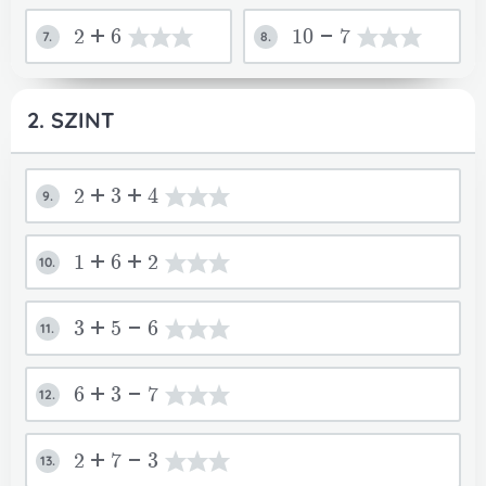
2+6
10-7
7.
8.
2. SZINT
2+3+4
9.
1+6+2
10.
3+5-6
11.
6+3-7
12.
2+7-3
13.