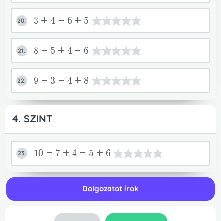
3+4-6+5
20.
8-5+4-6
21.
9-3-4+8
22.
4. SZINT
10-7+4-5+6
23.
Dolgozatot írok