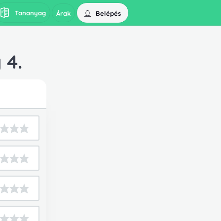
Tananyag
Belépés
Árak
 4.
orba.
lt!