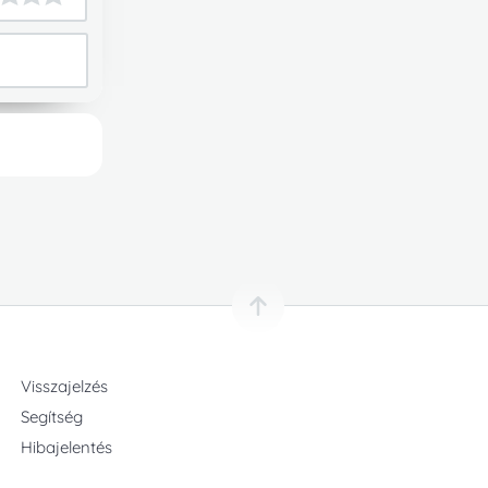
oljuk a
d a
alamit!
ket.
Visszajelzés
Segítség
Hibajelentés