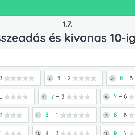
1.7.
szeadás és kivonas 10-ig
T
3
6
-2
6
-5
2.
3.
1
7
-3
7
-6
5.
6.
2
8
-1
8
-5
8.
9.
öbb nevet szeretnél regisztrálni, írd a neveket külön s
Fiók figyelmeztetés
Kijelentkeztél
l előfizetésed megszűnt.
riel előfizetésed aktiválásra kerü
Bejelentkeztél
1
9
-3
9
-7
11.
12.